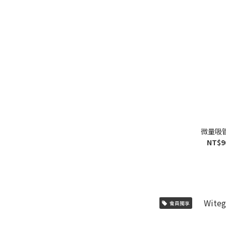
微量吸管
NT$9
會員獨享