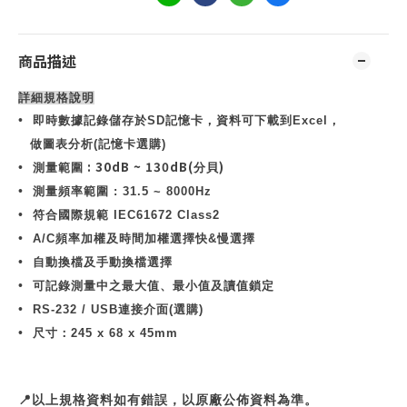
商品描述
詳細規格說明
•
即時數據記錄儲存於
SD
記憶卡，資料可下載到
Excel
，
做圖表分析
(
記憶卡選購
)
: 30dB ~ 130dB(
)
•
測量範圍
分貝
•
測量頻率範圍
: 31.5 ~ 8000Hz
•
符合國際規範
IEC61672 Class2
•
A/C
頻率加權及時間加權選擇快
&
慢選擇
•
自動換檔及手動換檔選擇
•
可記錄測量中之最大值、最小值及讀值鎖定
•
RS-232 / USB
連接介面
(
選購
)
•
尺寸：
245 x 68 x 45mm
📍
以上規格資料如有錯誤，以原廠公佈資料為準。