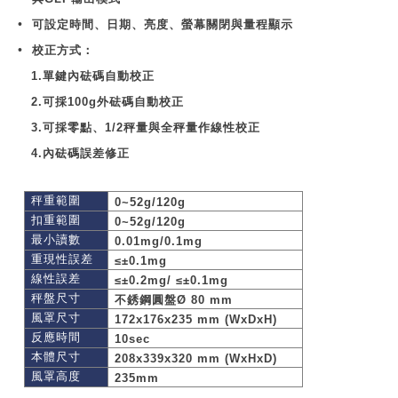
•
可設定時間、日期、亮度、螢幕關閉與量程顯示
•
校正方式：
1.
單鍵內砝碼自動校正
2.
可採
100g
外砝碼自動校正
3.
可採零點、
1/2
秤量與全秤量作線性校正
4.
內砝碼誤差修正
秤重範圍
0~52g/120g
扣重範圍
0~52g/120g
最小讀數
0.01mg/0.1mg
重現性誤差
≤±0.1mg
線性誤差
≤±0.2mg/ ≤±0.1mg
秤盤尺寸
不銹鋼圓盤
Ø 80 mm
風罩尺寸
172x176x235 mm (WxDxH)
反應時間
10sec
本體尺寸
208x339x320 mm (WxHxD)
風罩高度
235mm