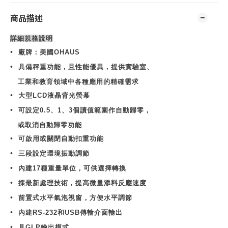
商品描述
詳細規格說明
•
廠牌：美國
OHAUS
•
具備秤重功能，且性能優異，提供實驗室、
工業和教育領域中各種應用的精確需求
•
大型
LCD
液晶背光螢幕
•
可設定
0.5
、
1
、
3
個讀值範圍作自動歸零，
或取消自動歸零功能
•
可啟用或關閉自動扣重功能
•
三段設定環境振動調節
•
內建
17
種重量單位，可供選擇轉換
•
採最新處理技術，提高微量添料反應速度
•
前置式水平氣泡視窗，方便水平調節
•
內建
RS-232
和
USB
傳輸介面輸出
•
具
GLP
輸出模式