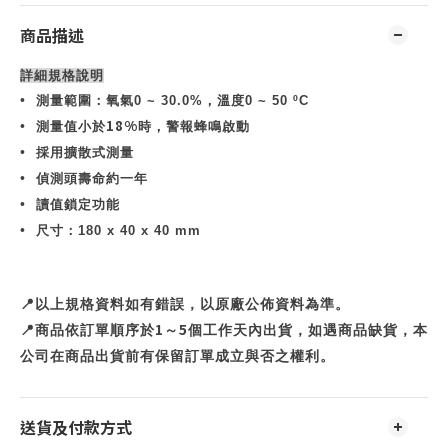
商品描述
詳細規格說明
•
測量範圍：氧氣
0 ~ 30.0%
，溫度
0 ~ 50
º
C
18%
•
測量值小於
時，警報蜂鳴啟動
•
採用擴散式測量
•
偵測頭壽命約一年
•
讀值鎖定功能
•
尺寸：
180 x 40 x 40 mm
📍
以上規格資料如有錯誤，以原廠公佈資料為準。
1
5
📍
商品依訂單順序於
～
個工作天內出貨，如遇商品缺貨，本
公司在商品出貨前有保留訂單成立與否之權利。
送貨及付款方式