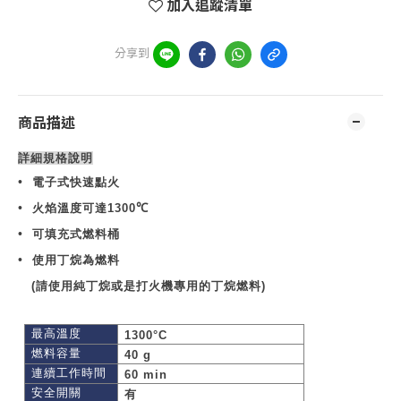
加入追蹤清單
分享到
商品描述
詳細規格說明
•
電子式快速點火
•
火焰溫度可達
1300
℃
•
可填充式燃料桶
•
使用丁烷為燃料
(
請使用純丁烷或是打火機專用的丁烷燃料
)
最高溫度
1300°C
燃料容量
40 g
連續工作時間
60 min
安全開關
有