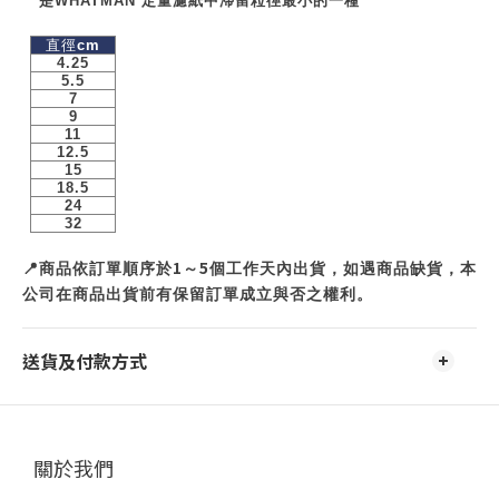
是
WHATMAN
定量濾紙中滯留粒徑最小的一種
直徑
cm
4.25
5.5
7
9
11
12.5
15
18.5
24
32
1
5
📍
商品依訂單順序於
～
個工作天內出貨，如遇商品缺貨，本
公司在商品出貨前有保留訂單成立與否之權利。
送貨及付款方式
關於我們