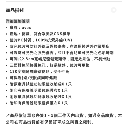
商品描述
詳細規格說明
•
廠牌：
uvex
CNS
•
產地：德國、符合歐美及
標準
PC
100%
(UV)
•
鏡片
材質，
抗紫外線
•
灰色鏡片可防紅外線及焊接傷害，亦適用於戶外作業場所
•
可過濾可見光之強光傷害，並且不會妨礙可見光之色彩辨別
2.5cm
•
可調式
寬幅尼龍鬆緊頭帶，固定效果佳，不易滑動
•
三面排氣間接透氣孔，較易散熱，鏡片可更換
180
•
度寬闊無障礙視野，安全性高
(
)
•
可與近
遠
視眼鏡同時佩戴
X 1
•
附原廠具拭鏡功能眼鏡收納袋
只
X 1
•
附印有保養說明眼鏡保護布
只
X 1
•
附原廠具拭鏡功能眼鏡收納袋
只
X 1
•
附印有保養說明眼鏡保護布
只
1
5
📍
商品依訂單順序於
～
個工作天內出貨，如遇商品缺貨，本
公司在商品出貨前有保留訂單成立與否之權利。