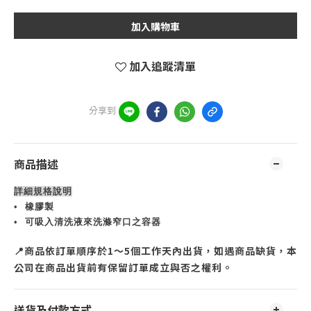
加入購物車
加入追蹤清單
分享到
商品描述
詳細規格說明
•
橡膠製
•
可吸入清洗液來洗滌窄口之容器
商品依訂單順序於
1
～
5
個工作天內出貨，如遇商品缺貨，本
📍
公司在商品出貨前有保留訂單成立與否之權利。
送貨及付款方式