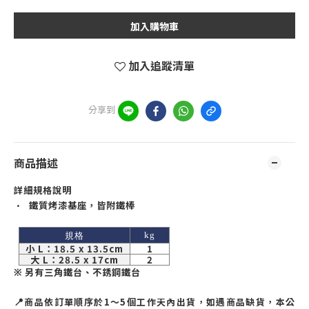
加入購物車
加入追蹤清單
分享到
商品描述
詳細規格說明
•
鐵質烤漆基座，皆附鐵棒
kg
規格
小
L
：
18.5 x 13.5cm
1
大
L
：
28.5 x 17cm
2
另有三角鐵台、不銹鋼鐵台
※
📍
商品依訂單順序於
1
～
5
個工作天內出貨，如遇商品缺貨，本公