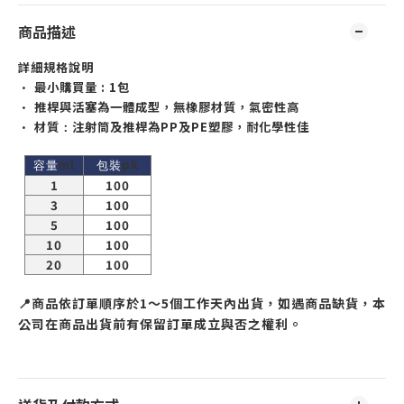
商品描述
詳細規格說明
•
最小購買量
: 1
包
•
推桿與活塞為一體成型，無橡膠材質，氣密性高
•
材質
注射筒及推桿為
PP
及
PE
塑膠，耐化學性佳
：
ml
pk
容量
包裝
1
100
3
100
5
100
10
100
20
100
📍
商品依訂單順序於
1
～
5
個工作天內出貨，如遇商品缺貨，本
公司在商品出貨前有保留訂單成立與否之權利。