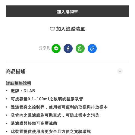
加入購物車
加入追蹤清單
分享到
商品描述
詳細規格說明
•
廠牌：
DLAB
•
可接容量
0.1~100ml
之玻璃或塑膠吸管
•
透過管身之控制桿，使用者可便利的取樣與排放樣本
•
吸管內之過濾膜為可拋棄式，可防止樣本之污染
•
過濾膜與接頭可高壓滅菌
•
此裝置提供使用者更安全且方便之實驗環境