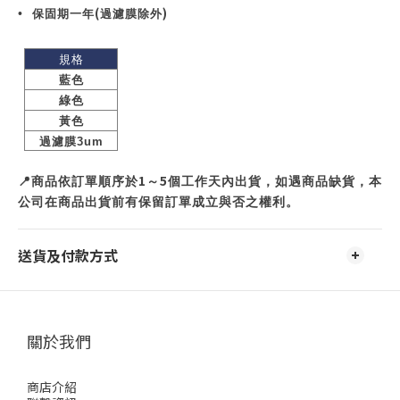
(
)
•
保固期一年
過濾膜除外
規格
藍色
綠色
黃色
過濾膜
3um
1
5
📍
商品依訂單順序於
～
個工作天內出貨，如遇商品缺貨，本
公司在商品出貨前有保留訂單成立與否之權利。
送貨及付款方式
關於我們
商店介紹