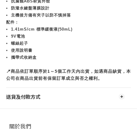
•
抗腐蝕
ABS
材質外殼
•
防潑水鍵盤薄膜設計
•
主機後方備有夾子以防不慎掉落
配件：
•
1.41mS/cm
標準緩衝液
(50mL)
•
9V
電池
•
螺絲起子
•
使用說明書
•
攜帶式收納盒
1
5
📍
商品依訂單順序於
～
個工作天內出貨，如遇商品缺貨，本
公司在商品出貨前有保留訂單成立與否之權利。
送貨及付款方式
關於我們