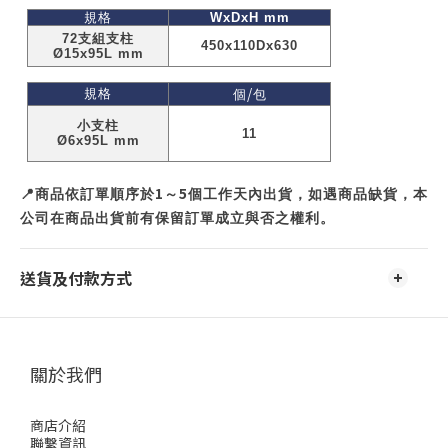
規格
WxDxH mm
72
支組支柱
450x110Dx630
Ø15x95L mm
/
規格
個
包
小支柱
11
Ø6x95L mm
1
5
📍
商品依訂單順序於
～
個工作天內出貨，如遇商品缺貨，本
公司在商品出貨前有保留訂單成立與否之權利。
送貨及付款方式
關於我們
商店介紹
聯繫資訊