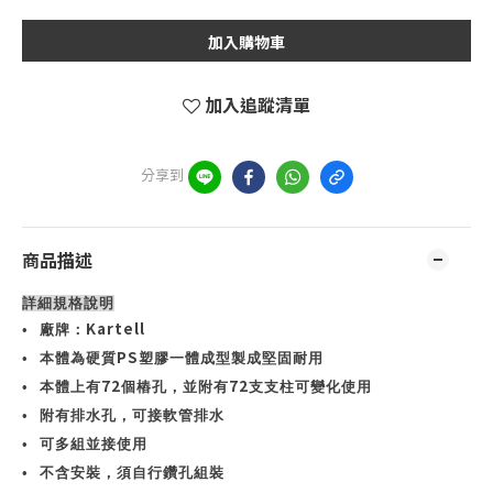
加入購物車
加入追蹤清單
分享到
商品描述
詳細規格說明
Kartell
•
廠牌：
PS
•
本體為硬質
塑膠一體成型製成堅固耐用
72
72
•
本體上有
個樁孔，並附有
支支柱可變化使用
•
附有排水孔，可接軟管排水
•
可多組並接使用
•
不含安裝，須自行鑽孔組裝