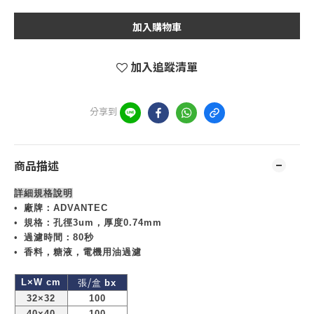
加入購物車
加入追蹤清單
分享到
商品描述
詳細規格說明
•
廠牌：
ADVANTEC
•
規格：孔徑
3um
，厚度
0.74mm
•
過濾時間：
80
秒
•
香料，糖液，電機用油過濾
/
L×W cm
張
盒
bx
32×32
100
40×40
100