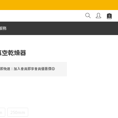
服務
塑膠真空乾燥器
99即免運︱加入會員即享會員優惠價😊
m
250mm