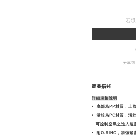
若想
分享到
商品描述
詳細規格說明
•
底
部為
PP
材質，上
•
活栓為
PC
材質，活
可控制空氣之進入速
•
附
O-RING
，加強緊