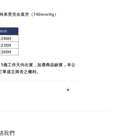
時承受完全真空
（
740mmHg
）
寸
mm
x190H
x230H
x300H
～5個工作天內出貨，如遇商品缺貨，本公
訂單成立與否之權利。
絡我們