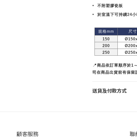
•
不附塑膠瓷板
•
於室溫下可持續
24
小
規格
mm
尺
150
Ø150
200
Ø200
250
Ø250
📍
商品依訂單順序於1
司在商品出貨前有保留
送貨及付款方式
顧客服務
聯