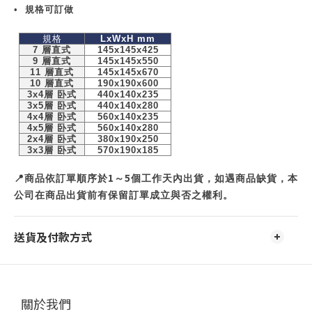
•
規格可訂做
規格
LxWxH mm
7
層直式
145x145x425
9
層直式
145x145x550
11
層直式
145x145x670
10
層直式
190x190x600
3x4
層
卧式
440x140x235
3x5
層
卧式
440x140x280
4x4
層
卧式
560x140x235
4x5
層
卧式
560x140x280
2x4
層
卧式
380x190x250
3x3
層
卧式
570x190x185
1
5
📍
商品依訂單順序於
～
個工作天內出貨，如遇商品缺貨，本
公司在商品出貨前有保留訂單成立與否之權利。
送貨及付款方式
關於我們