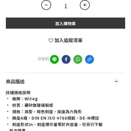
加入購物車
加入追蹤清單
分享到
商品描述
詳細規格說明
•
廠牌：
Witeg
•
材質：硼矽酸玻璃製成
•
規格：高型
，
棕色刻度
，
底座為六角形
•
精度
A
級，
DIN EN ISO 4788
規範，
DE-M
標誌
•
刻度形式
In，
刻度標示量等於內容量
，
可另行下載
批次證書