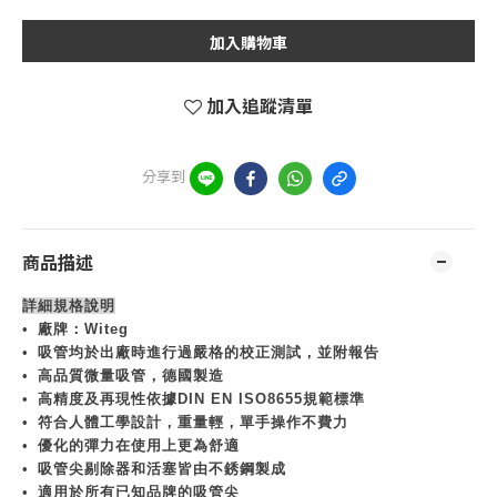
加入購物車
加入追蹤清單
分享到
商品描述
詳細規格說明
•
廠牌：
Witeg
•
吸管均於出廠時進行過嚴格的校正測試
，
並附報告
•
高品質微量吸管
，
德國製造
•
高精度及再現性依據
DIN EN ISO8655
規範標準
•
符合人體工學設計
，
重量輕
，
單手操作不費力
•
優化的彈力在使用上更為舒適
•
吸管尖剔除器和活塞皆由不銹鋼製成
•
適用於所有已知品牌的吸管尖