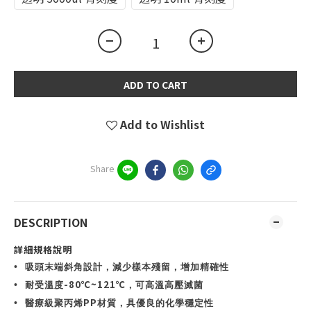
ADD TO CART
Add to Wishlist
Share
DESCRIPTION
詳細規格說明
•
吸頭末端斜角設計，減少樣本殘留，增加精確性
-80℃~121℃
•
耐受溫度
，可高溫高壓滅菌
PP
•
醫
療級聚丙烯
材質，具優良的化學穩定性