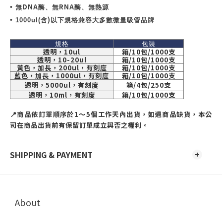
DNA
RNA
•
無
酶、無
酶、無熱源
)
•
1000ul(
含
以下規格兼容大多數微量吸管品牌
規格
包裝
透明，
10ul
箱
/10
包
/1000
支
透明，
10-20ul
箱
/10
包
/1000
支
黃色，加長，
200ul
，有刻度
箱
/10
包
/1000
支
藍色，加長，
1000ul
，有刻度
箱
/10
包
/1000
支
透明，
5000ul
，有刻度
箱
/4
包
/250
支
透明，
10ml
，有刻度
箱
/10
包
/1000
支
📍
商品依訂單順序於
1
～
5
個工作天內出貨，如遇商品缺貨，本公
司在商品出貨前有保留訂單成立與否之權利。
SHIPPING & PAYMENT
About