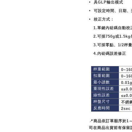
•
具
GLP
輸出模式
•
可設定時間、日期、
•
校正方式：
1.
單鍵內砝碼自動校
2.
可採
750g
或
1.5kg
3.
可採零點、
1/2
秤
4.
內砝碼誤差修正
秤重範圍
0~16
扣重範圍
0~16
最小讀數
0.01
重現性誤差
≤±0.
線性誤差
≤±0.
秤盤尺寸
不銹
反應時間
2sec
📍
商品依訂單順序於1
司在商品出貨前有保留