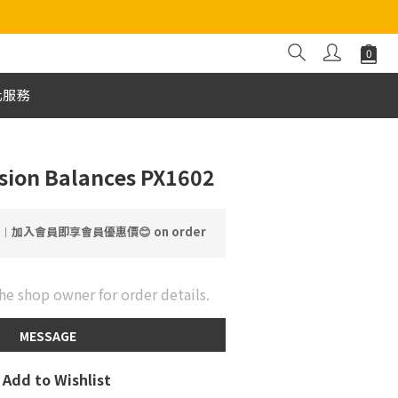
化服務
sion Balances PX1602
運︱加入會員即享會員優惠價😊 on order
he shop owner for order details.
MESSAGE
Add to Wishlist