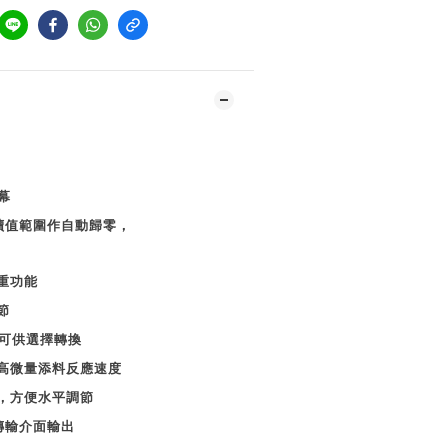
幕
讀值範圍作自動歸零，
重功能
節
可供選擇轉換
高微量添料反應速度
，方便水平調節
傳輸介面輸出