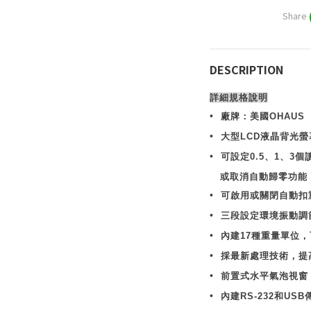
Share
DESCRIPTION
詳細規格說明
•
廠牌：美國
OHAUS
•
大型
LCD
液晶背光螢
•
可設定
0.5
、
1
、
3
個
或取消自動歸零功能
•
可啟用或關閉自動扣
•
三段設定環境振動調
•
內建
17
種重量單位，
•
採最新處理技術，提
•
前置式水平氣泡視窗
•
內建
RS-232
和
USB