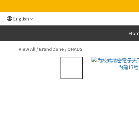
English
Ho
View All
/
Brand Zone
/
OHAUS