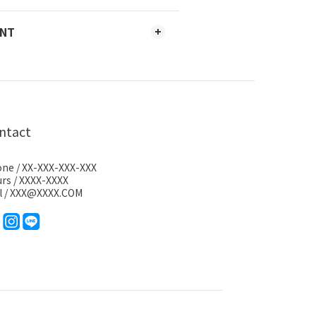
ENT
ntact
ne / XX-XXX-XXX-XXX
rs / XXXX-XXXX
l / XXX@XXXX.COM