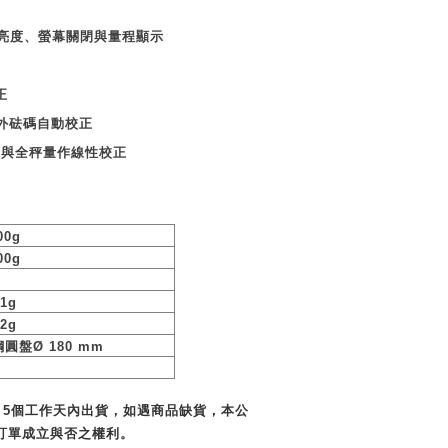
亮度、螢幕關閉與量程顯示
正
外砝碼自動校正
量與全秤量作線性校正
00g
00g
g
01g
02g
鋼圓盤
Ø 180 mm
～5個工作天內出貨，如遇商品缺貨，本公
訂單成立與否之權利。