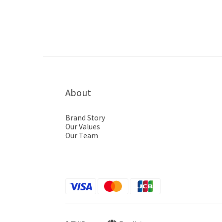
About
Brand Story
Our Values
Our Team