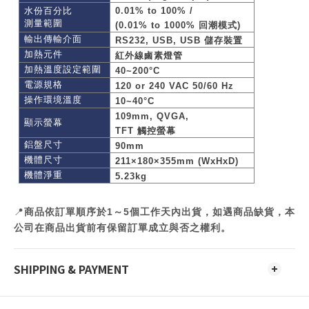
水份百分比
0.01% to 100% /
測量範圍
(0.01% to 1000%
回潮模式
)
輸出傳輸介面
RS232, USB, USB
儲存裝置
加熱元件
紅外線鹵素燈管
加熱溫度設定範圍
40~200°C
電源規格
120 or 240 VAC 50/60 Hz
操作環境溫度
10~40°C
109mm, QVGA,
顯示螢幕
TFT
觸控螢幕
鋁盤尺寸
90mm
機體尺寸
211×180×355mm (WxHxD)
機體淨重
5.23kg
📍
商品依訂單順序於1～5個工作天內出貨，如遇商品缺貨，本
公司在商品出貨前有保留訂單成立與否之權利。
SHIPPING & PAYMENT