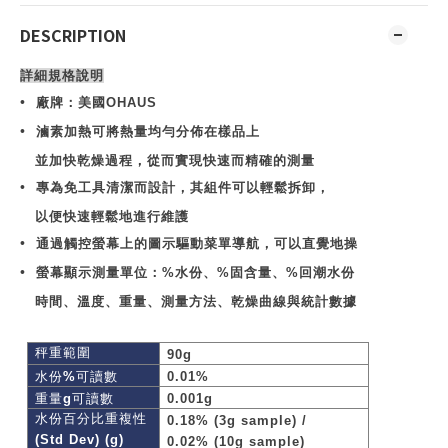
DESCRIPTION
詳細規格說明
•
廠牌：美國
OHAUS
•
滷素加熱可將熱量均勻分佈在樣品上
並加快乾燥過程，從而實現快速而精確的測量
•
專為免工具清潔而設計，其組件可以輕鬆拆卸，
以便快速輕鬆地進行維護
•
通過觸控螢幕上的圖示驅動菜單導航，可以直覺地操
•
螢幕顯示測量單位：
%
水份、
%
固含量、
%
回潮水份
時間、溫度、重量、測量方法、乾燥曲線與統計數據
秤重範圍
90g
水份
%
可讀數
0.01%
重量
g
可讀數
0.001g
水份百分比重複性
0.18% (3g sample) /
(Std Dev) (g)
0.02% (10g sample)