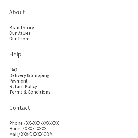
About
Brand Story
Our Values
Our Team
Help
FAQ
Delivery & Shipping
Payment
Return Policy
Terms & Conditions
Contact
Phone / XX-XXX-XXX-XXX
Hours / XXXX-XXXX
Mail / XXX@XXXX.COM