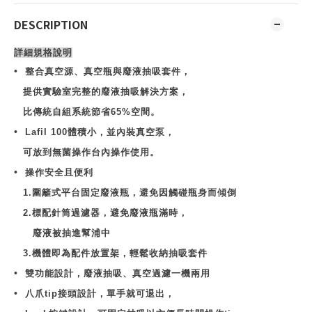
DESCRIPTION
詳細規格說明
•
整合真空源、真空瓶與廢液抽吸套件，
提供實驗室完整的廢液抽吸解決方案，
比傳統自組系統節省
65%
空間。
•
Lafil 100
體積小，並內裝真空泵，
可放到無菌操作台內操作使用。
•
操作安全且便利
1.
圍籬式平台固定廢液瓶，避免因觸碰瓶身而傾倒
2.
標配針筒過濾器，避免廢液瓶滿時，
廢液被抽進幫浦中
3.
機體即為配件放置架，輕鬆收納抽吸套件
•
雙功能設計，廢液抽吸、真空過濾一機兩用
•
八爪
tip
接頭設計，單手就可退出，