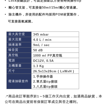
•
Lock
按鍵設計，可固定抽吸以方便長時間操作
tip
•
離心管支架，可直接做
50ml/15ml
離心管過濾。
•
除主機外，所使用的配件均採用
POM
材質製作，
可直接蒸氣滅菌。
最大真空度
345 mbar
最大流量
4.0 L / min
抽液速率
9mL / sec
噪音質
50 dB
真空瓶
1000 ml PP
真空瓶
電源
DC12V, 0.5A
主機重量
1.3 Kg
尺寸
26.5x13x28cm ( LxWxH )
1.
手持操作器
廢液抽吸套件
2.
單爪退
tip
接頭
3.
八爪退
tip
接頭
📍
商品依訂單順序於1～5個工作天內出貨，如遇商品缺貨，本
公司在商品出貨前有保留訂單成立與否之權利。