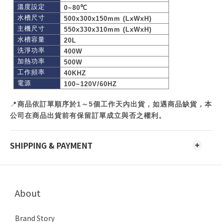
溫度設定
0~80
℃
水槽尺寸
500x300x150mm (LxWxH)
主機尺寸
550x330x310mm (LxWxH)
水槽容量
20L
洗淨功率
400W
加熱功率
500W
工作頻率
40KHZ
電源
100~120V/60HZ
📍
商品依訂單順序於1～5個工作天內出貨，如遇商品缺貨，本
公司在商品出貨前有保留訂單成立與否之權利。
SHIPPING & PAYMENT
About
Brand Story