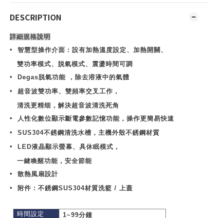
DESCRIPTION
詳細規格說明
•
智慧型操作介面：設有加熱溫度設定、加熱開關、
雙功率模式、脱氣模式、震盪時間可調
•
D
egas
脱氣功能
，除去溶液中的氣體
•
超音波雙功率、雙頻率交叉工作，
清洗更精细，解決超音波清洗死角
•
人性化數位顯示斷電參數記憶功能，操作更簡易快速
•
SUS304
不銹鋼清洗水槽，主機外殼不銹鋼材質
•
LED
液晶顯示螢幕、具休眠模式，
一鍵喚醒功能，安全節能
•
散熱風扇設計
•
附件：不銹鋼
SUS304
材質洗籃
/
上蓋
時間設定
1~99
分鐘